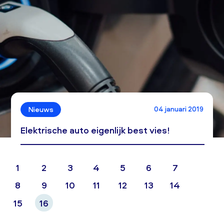
04 januari 2019
Nieuws
Elektrische auto eigenlijk best vies!
1
2
3
4
5
6
7
8
9
10
11
12
13
14
15
16