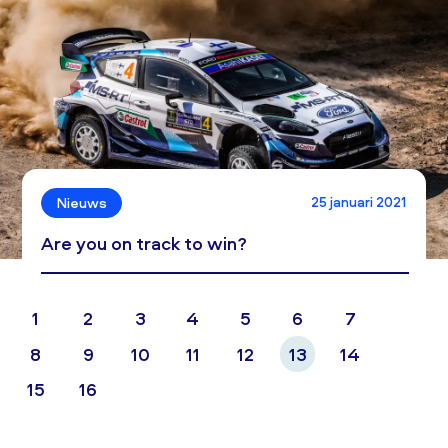
25 januari 2021
Nieuws
Are you on track to win?
1
2
3
4
5
6
7
8
9
10
11
12
13
14
15
16