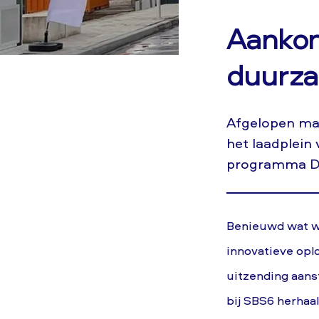
Aankon
duurz
Afgelopen maa
het laadplein
programma D
Benieuwd wat wi
innovatieve opl
uitzending aans
bij SBS6 herhaa