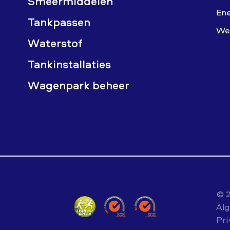
Smeermiddelen
Ene
Tankpassen
Wer
Waterstof
Tankinstallaties
Wagenpark beheer
© 
Al
Pri