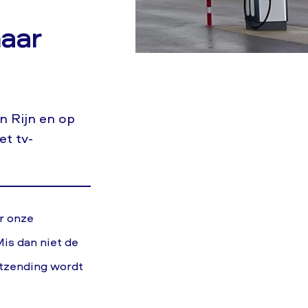
maar
n Rijn en op
t tv-
r onze
is dan niet de
itzending wordt